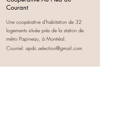
Courant
Une coopérative d'habitation de 32
logements située près de la station de
métro Papineau, à Montréal.
Courriel:
apdc.selection@gmail.com
Médias sociaux:
Comment soumettre sa candidature
© 2023 Par West Elsberry Community
Garden. Proudly créé avec
Wix.com